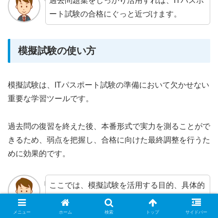
過去問題集をしっかり活用すれば、ITパスポ
ート試験の合格にぐっと近づけます。
模擬試験の使い方
模擬試験は、ITパスポート試験の準備において欠かせない
重要な学習ツールです。
過去問の復習を終えた後、本番形式で実力を測ることがで
きるため、弱点を把握し、合格に向けた最終調整を行うた
めに効果的です。
ここでは、模擬試験を活用する目的、具体的
な実践方法、そして弱点補強に役立つ手順に
ついて詳しく解説します。
メニュー
ホーム
検索
トップ
サイドバー