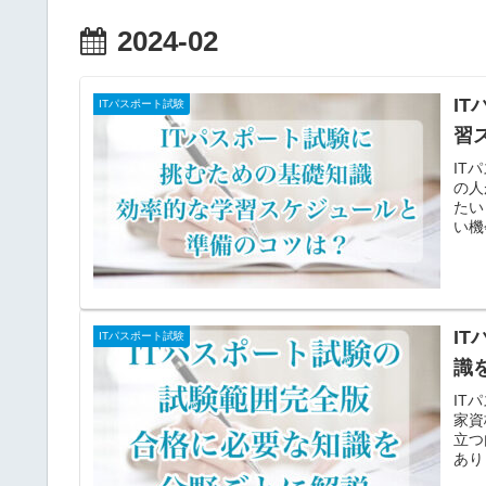
2024-02
I
ITパスポート試験
習
IT
の人
たい
い機
I
ITパスポート試験
識
IT
家資
立つ
あり